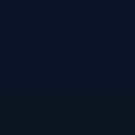
切实需求，让您时刻享受高品质游戏体验。
...
企业报道
业务范围
企业背景