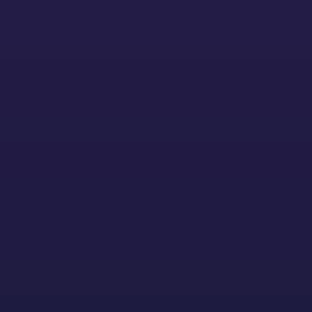
农业金融
为农业提供金融支持和风险管理服务